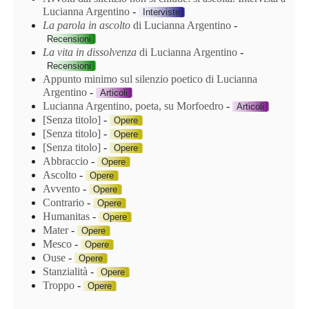
Lucianna Argentino
-
Interviste
La parola in ascolto
di Lucianna Argentino
-
Recensioni
La vita in dissolvenza
di Lucianna Argentino
-
Recensioni
Appunto minimo sul silenzio poetico di Lucianna
Argentino
-
Articoli
Lucianna Argentino, poeta, su Morfoedro
-
Articoli
[Senza titolo]
-
Opere
[Senza titolo]
-
Opere
[Senza titolo]
-
Opere
Abbraccio
-
Opere
Ascolto
-
Opere
Avvento
-
Opere
Contrario
-
Opere
Humanitas
-
Opere
Mater
-
Opere
Mesco
-
Opere
Ouse
-
Opere
Stanzialità
-
Opere
Troppo
-
Opere