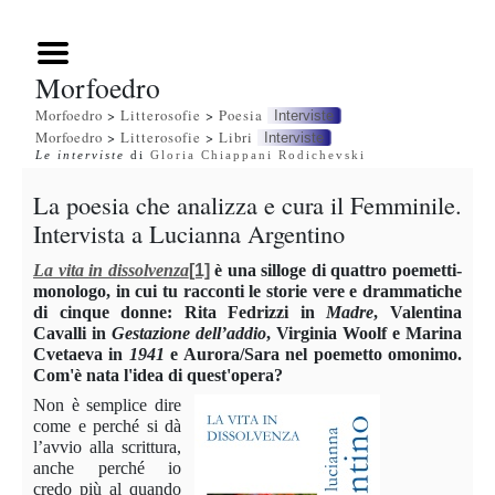
Morfoedro
Morfoedro
>
Litterosofie
>
Poesia
Interviste
Morfoedro
>
Litterosofie
>
Libri
Interviste
Le interviste
di
Gloria Chiappani Rodichevski
La poesia che analizza e cura il Femminile.
Intervista a Lucianna Argentino
La vita in dissolvenza
[1]
è una silloge di quattro poemetti-
monologo, in cui tu racconti le storie vere e drammatiche
di cinque donne: Rita Fedrizzi in
Madre
, Valentina
Cavalli in
Gestazione dell’addio
, Virginia Woolf e Marina
Cvetaeva in
1941
e Aurora/Sara nel poemetto omonimo.
Com'è nata l'idea di quest'opera?
Non è semplice dire
come e perché si dà
l’avvio alla scrittura,
anche perché io
credo più al quando