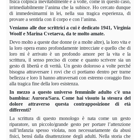
fisica colpisca inevitabilmente e a volte, come in questo caso,
irrimediabilmente l’anima che la subisce. Ho cercato dunque
di immedesimarmi in lei, nella sua tragica esperienza, di
provare a sentirla con il corpo e con l’anima.
Veniamo alle due scrittrici a cui è dedicato 1941, Virginia
Woolf e Marina Cvetaeva, da te molto amate.
Devo molto a queste due donne (e a molte altre), la loro vita e
la loro opera erano profondamente intrecciate e quello che di
loro mi è arrivato è un profondo amore per la vita e la
scrittura, il senso preciso di come e quanto scrivere sia un
gesto di libertà e di verità. Un gesto doloroso a volte perché
bisogna attraversare i rovi che ci portiamo dentro per trarne
bellezza e loro li hanno attraversati con estremo coraggio fino
alla tragica fine della loro esistenza.
In mezzo a questo universo femminile adulto c'è una
bambina: Aurora/Sara. Come hai vissuto la stesura del
dolore attraverso questa contrapposizione di età
differenti?
La scrittura di questo monologo è nata come un gesto
riparatore, un piccolo/grande gesto per portare l’attenzione
sull’infanzia spesso violata, non necessariamente da abusi
fisici, bensì dalla disattenzione degli adulti. Nella storia che