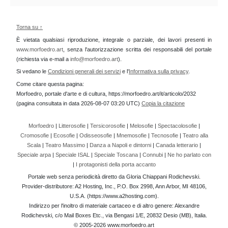
Torna su ↑
È vietata qualsiasi riproduzione, integrale o parziale, dei lavori presenti in
www.morfoedro.art
, senza l'autorizzazione scritta dei responsabili del portale
(richiesta via e-mail a
info@morfoedro.art
).
Si vedano le
Condizioni generali dei servizi
e l'
Informativa sulla privacy
.
Come citare questa pagina:
Morfoedro, portale d'arte e di cultura, https://morfoedro.art/it/articolo/2032
(pagina consultata in data 2026-08-07 03:20 UTC)
Copia la citazione
Morfoedro
|
Litterosofie
|
Tersicorosofie
|
Melosofie
|
Spectacolosofie
|
Cromosofie
|
Ecosofie
|
Odisseosofie
|
Mnemosofie
|
Tecnosofie
|
Teatro alla
Scala
|
Teatro Massimo
|
Danza a Napoli e dintorni
|
Canada letterario
|
Speciale arpa
|
Speciale ISAL
|
Speciale Toscana
|
Connubi
|
Ne ho parlato con
|
I protagonisti della porta accanto
Portale web senza periodicità diretto da Gloria Chiappani Rodichevski.
Provider-distributore: A2 Hosting, Inc., P.O. Box 2998, Ann Arbor, MI 48106,
U.S.A. (https://www.a2hosting.com).
Indirizzo per l'inoltro di materiale cartaceo e di altro genere: Alexandre
Rodichevski, c/o Mail Boxes Etc., via Bengasi 1/E, 20832 Desio (MB), Italia.
© 2005-2026 www.morfoedro.art