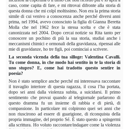
caso, come capita di fare, e mi ritrovai difronte alla storia di
questa donna che mi colpì moltissimo. Non era la prima storia
simile di cui venivo a conoscenza anche perché diversi anni
prima, nel 1994, avevo conosciuto la figlia di Gianna Beretta
Molla che nel 1962 fece la stessa scelta e che è stata
canonizzata nel 2004. Dopo cercai notizie su Rita tanto per
conoscere un pochino di più la sua storia, studiai anche i
meccanismi chimici e ormonali della gravidanza, ripensai alle
mie di gravidanze, ho tre figli, poi cominciai a scrivere.
La seconda vicenda della tua silloge: Valentina Cavalli.
Tu come donna, in che modo hai sentito in te la storia di
uno stupro? E, come hai tradotto questo sentire in
poesia?
Non è stato semplice anche perché mi interessava raccontare
il travaglio interiore di questa ragazza, il cosa l’ha portata,
dopo sei anni dalla violenza subita, a suicidarsi. Il primo
sentimento che provai quando al telegiornale parlarono di
questo dramma fu un insieme di rabbia e di pietà, di
compassione. In particolare mi colpirono quei sei anni che
non riuscirono ad essere di guarigione, di riconquista della
propria immagine, del proprio Sé. È stato questo a spingermi
alla scrittura. Ho voluto raccontare/indagare come la violenza