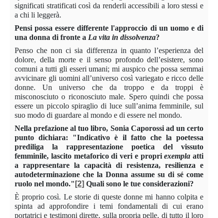
significati stratificati così da renderli accessibili a loro stessi e
a chi li leggerà.
Pensi possa essere differente l'approccio di un uomo e di
una donna di fronte a
La vita in dissolvenza
?
Penso che non ci sia differenza in quanto l’esperienza del
dolore, della morte e il senso profondo dell’esistere, sono
comuni a tutti gli esseri umani; mi auspico che possa semmai
avvicinare gli uomini all’universo così variegato e ricco delle
donne. Un universo che da troppo e da troppi è
misconosciuto o riconosciuto male. Spero quindi che possa
essere un piccolo spiraglio di luce sull’anima femminile, sul
suo modo di guardare al mondo e di essere nel mondo.
Nella prefazione al tuo libro, Sonia Caporossi ad un certo
punto dichiara: "Indicativo è il fatto che la poetessa
prediliga la rappresentazione poetica del vissuto
femminile, lascito metaforico di veri e propri
exempla
atti
a rappresentare la capacità di resistenza, resilienza e
autodeterminazione che la Donna assume su di sé come
ruolo nel mondo."
[2]
Quali sono le tue considerazioni?
È proprio così. Le storie di queste donne mi hanno colpita e
spinta ad approfondire i temi fondamentali di cui erano
portatrici e testimoni dirette, sulla propria pelle, di tutto il loro