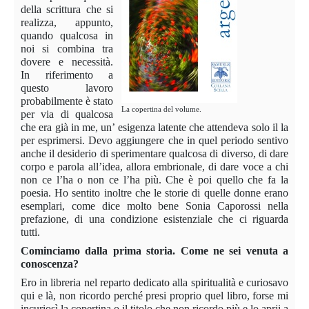
della scrittura che si
realizza, appunto,
quando qualcosa in
noi si combina tra
dovere e necessità.
In riferimento a
questo lavoro
probabilmente è stato
La copertina del volume.
per via di qualcosa
che era già in me, un’ esigenza latente che attendeva solo il la
per esprimersi. Devo aggiungere che in quel periodo sentivo
anche il desiderio di sperimentare qualcosa di diverso, di dare
corpo e parola all’idea, allora embrionale, di dare voce a chi
non ce l’ha o non ce l’ha più. Che è poi quello che fa la
poesia. Ho sentito inoltre che le storie di quelle donne erano
esemplari, come dice molto bene Sonia Caporossi nella
prefazione, di una condizione esistenziale che ci riguarda
tutti.
Cominciamo dalla prima storia. Come ne sei venuta a
conoscenza?
Ero in libreria nel reparto dedicato alla spiritualità e curiosavo
qui e là, non ricordo perché presi proprio quel libro, forse mi
incuriosì la copertina o il titolo che non ricordo più e lo aprii a