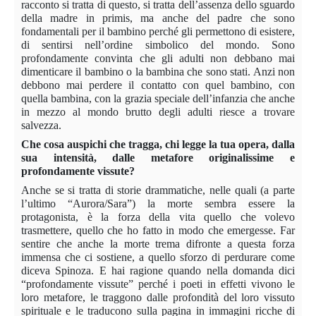
racconto si tratta di questo, si tratta dell’assenza dello sguardo
della madre in primis, ma anche del padre che sono
fondamentali per il bambino perché gli permettono di esistere,
di sentirsi nell’ordine simbolico del mondo. Sono
profondamente convinta che gli adulti non debbano mai
dimenticare il bambino o la bambina che sono stati. Anzi non
debbono mai perdere il contatto con quel bambino, con
quella bambina, con la grazia speciale dell’infanzia che anche
in mezzo al mondo brutto degli adulti riesce a trovare
salvezza.
Che cosa auspichi che tragga, chi legge la tua opera, dalla
sua intensità, dalle metafore originalissime e
profondamente vissute?
Anche se si tratta di storie drammatiche, nelle quali (a parte
l’ultimo “Aurora/Sara”) la morte sembra essere la
protagonista, è la forza della vita quello che volevo
trasmettere, quello che ho fatto in modo che emergesse. Far
sentire che anche la morte trema difronte a questa forza
immensa che ci sostiene, a quello sforzo di perdurare come
diceva Spinoza. E hai ragione quando nella domanda dici
“profondamente vissute” perché i poeti in effetti vivono le
loro metafore, le traggono dalle profondità del loro vissuto
spirituale e le traducono sulla pagina in immagini ricche di