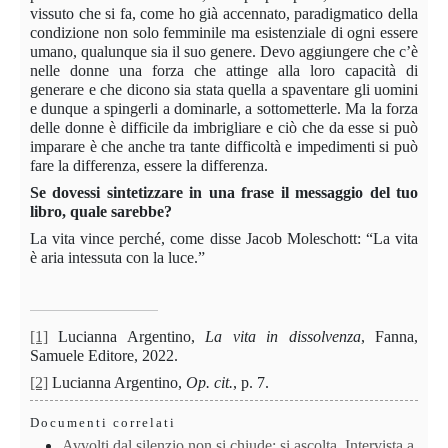
vissuto che si fa, come ho già accennato, paradigmatico della
condizione non solo femminile ma esistenziale di ogni essere
umano, qualunque sia il suo genere. Devo aggiungere che c’è
nelle donne una forza che attinge alla loro capacità di
generare e che dicono sia stata quella a spaventare gli uomini
e dunque a spingerli a dominarle, a sottometterle. Ma la forza
delle donne è difficile da imbrigliare e ciò che da esse si può
imparare è che anche tra tante difficoltà e impedimenti si può
fare la differenza, essere la differenza.
Se dovessi sintetizzare in una frase il messaggio del tuo
libro, quale sarebbe?
La vita vince perché, come disse Jacob Moleschott: “La vita
è aria intessuta con la luce.”
[1]
Lucianna Argentino,
La vita in dissolvenza
, Fanna,
Samuele Editore, 2022.
[2]
Lucianna Argentino,
Op. cit.
, p. 7.
Documenti correlati
Avvolti dal silenzio non si chiude: si ascolta. Intervista a