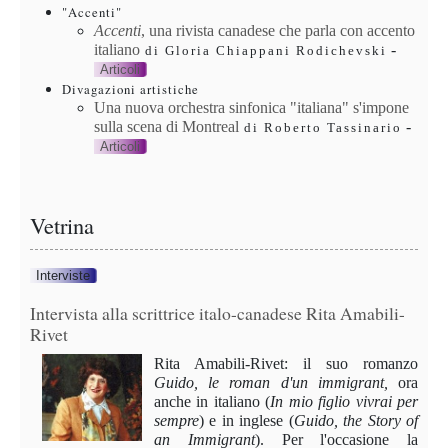
"Accenti"
Accenti
, una rivista canadese che parla con accento
italiano
-
di Gloria Chiappani Rodichevski
Articoli
Divagazioni artistiche
Una nuova orchestra sinfonica "italiana" s'impone
sulla scena di Montreal
-
di Roberto Tassinario
Articoli
Vetrina
Interviste
Intervista alla scrittrice italo-canadese Rita Amabili-
Rivet
Rita Amabili-Rivet: il suo romanzo
Guido, le roman d'un immigrant,
ora
anche in italiano
(
In mio figlio vivrai per
sempre
) e in inglese (
Guido,
the Story of
an Immigrant
). Per l'occasione la