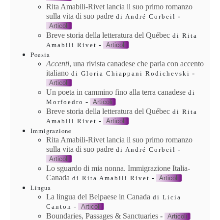
Rita Amabili-Rivet lancia il suo primo romanzo
sulla vita di suo padre
-
di André Corbeil
Articoli
Breve storia della letteratura del Québec
di Rita
-
Articoli
Amabili Rivet
Poesia
Accenti
, una rivista canadese che parla con accento
italiano
-
di Gloria Chiappani Rodichevski
Articoli
Un poeta in cammino fino alla terra canadese
di
-
Articoli
Morfoedro
Breve storia della letteratura del Québec
di Rita
-
Articoli
Amabili Rivet
Immigrazione
Rita Amabili-Rivet lancia il suo primo romanzo
sulla vita di suo padre
-
di André Corbeil
Articoli
Lo sguardo di mia nonna. Immigrazione Italia-
Canada
-
Articoli
di Rita Amabili Rivet
Lingua
La lingua del Belpaese in Canada
di Licia
-
Articoli
Canton
Boundaries, Passages & Sanctuaries
-
Articoli