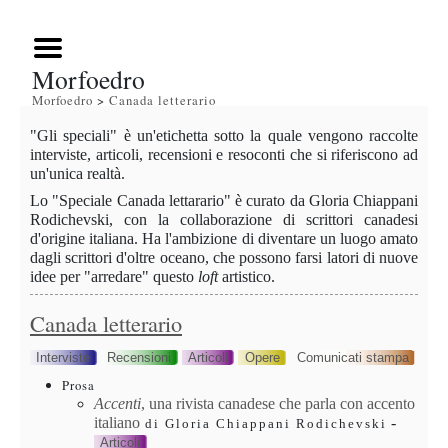
Morfoedro
Morfoedro
>
Canada letterario
"Gli speciali" è un'etichetta sotto la quale vengono raccolte
interviste, articoli, recensioni e resoconti che si riferiscono ad
un'unica realtà.
Lo "Speciale Canada lettarario" è curato da Gloria Chiappani
Rodichevski, con la collaborazione di scrittori canadesi
d'origine italiana. Ha l'ambizione di diventare un luogo amato
dagli scrittori d'oltre oceano, che possono farsi latori di nuove
idee per "arredare" questo
loft
artistico.
Canada letterario
Interviste
Recensioni
Articoli
Opere
Comunicati stampa
Prosa
Accenti
, una rivista canadese che parla con accento
italiano
-
di Gloria Chiappani Rodichevski
Articoli