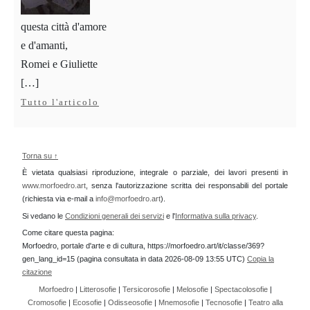
questa città d'amore
e d'amanti,
Romei e Giuliette
[…]
Tutto l'articolo
Torna su ↑
È vietata qualsiasi riproduzione, integrale o parziale, dei lavori presenti in
www.morfoedro.art
, senza l'autorizzazione scritta dei responsabili del portale
(richiesta via e-mail a
info@morfoedro.art
).
Si vedano le
Condizioni generali dei servizi
e l'
Informativa sulla privacy
.
Come citare questa pagina:
Morfoedro, portale d'arte e di cultura, https://morfoedro.art/it/classe/369?
gen_lang_id=15 (pagina consultata in data 2026-08-09 13:55 UTC)
Copia la
citazione
Morfoedro
|
Litterosofie
|
Tersicorosofie
|
Melosofie
|
Spectacolosofie
|
Cromosofie
|
Ecosofie
|
Odisseosofie
|
Mnemosofie
|
Tecnosofie
|
Teatro alla