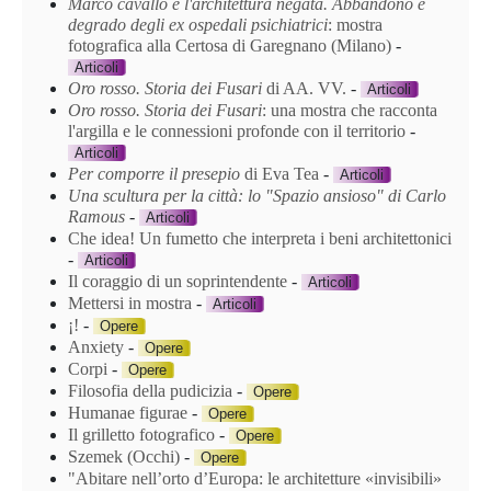
Marco cavallo e l'architettura negata. Abbandono e
degrado degli ex ospedali psichiatrici
: mostra
fotografica alla Certosa di Garegnano (Milano)
-
Articoli
Oro rosso. Storia dei Fusari
di AA. VV.
-
Articoli
Oro rosso. Storia dei Fusari
: una mostra che racconta
l'argilla e le connessioni profonde con il territorio
-
Articoli
Per comporre il presepio
di Eva Tea
-
Articoli
Una scultura per la città: lo "Spazio ansioso" di Carlo
Ramous
-
Articoli
Che idea! Un fumetto che interpreta i beni architettonici
-
Articoli
Il coraggio di un soprintendente
-
Articoli
Mettersi in mostra
-
Articoli
¡!
-
Opere
Anxiety
-
Opere
Corpi
-
Opere
Filosofia della pudicizia
-
Opere
Humanae figurae
-
Opere
Il grilletto fotografico
-
Opere
Szemek (Occhi)
-
Opere
"Abitare nell’orto d’Europa: le architetture «invisibili»