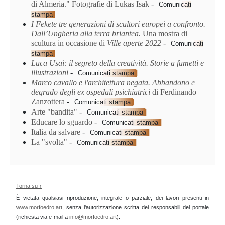
di Almeria." Fotografie di Lukas Isak
-
Comunicati
stampa
I
Fekete
tre generazioni di scultori europei a confronto.
Dall’Ungheria alla terra briantea
.
Una mostra di
scultura in occasione di
Ville aperte 2022
-
Comunicati
stampa
Luca Usai: il segreto della creatività. Storie a fumetti e
illustrazioni
-
Comunicati stampa
Marco cavallo e l'architettura negata. Abbandono e
degrado degli ex ospedali psichiatrici
di Ferdinando
Zanzottera
-
Comunicati stampa
Arte "bandita"
-
Comunicati stampa
Educare lo sguardo
-
Comunicati stampa
Italia da salvare
-
Comunicati stampa
La "svolta"
-
Comunicati stampa
Torna su ↑
È vietata qualsiasi riproduzione, integrale o parziale, dei lavori presenti in
www.morfoedro.art
, senza l'autorizzazione scritta dei responsabili del portale
(richiesta via e-mail a
info@morfoedro.art
).