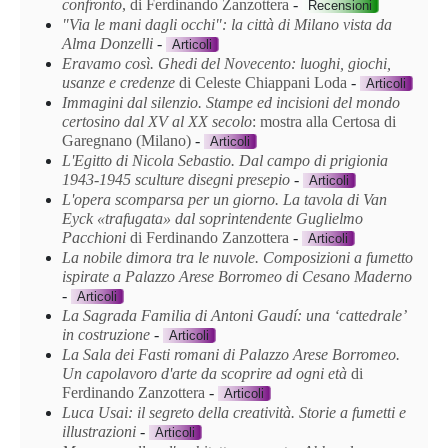
confronto
, di Ferdinando Zanzottera
-
Recensioni
"Via le mani dagli occhi": la città di Milano vista da
Alma Donzelli
-
Articoli
Eravamo così. Ghedi del Novecento: luoghi, giochi,
usanze e credenze
di Celeste Chiappani Loda
-
Articoli
Immagini dal silenzio. Stampe ed incisioni del mondo
certosino dal XV al XX secolo
: mostra alla Certosa di
Garegnano (Milano)
-
Articoli
L'Egitto di Nicola Sebastio. Dal campo di prigionia
1943-1945 sculture disegni presepio
-
Articoli
L'opera scomparsa per un giorno. La tavola di Van
Eyck «trafugata» dal soprintendente Guglielmo
Pacchioni
di Ferdinando Zanzottera
-
Articoli
La nobile dimora tra le nuvole. Composizioni a fumetto
ispirate a Palazzo Arese Borromeo di Cesano Maderno
-
Articoli
La Sagrada Familia di Antoni Gaudí: una ‘cattedrale’
in costruzione
-
Articoli
La Sala dei Fasti romani di Palazzo Arese Borromeo.
Un capolavoro d'arte da scoprire ad ogni età
di
Ferdinando Zanzottera
-
Articoli
Luca Usai: il segreto della creatività. Storie a fumetti e
illustrazioni
-
Articoli