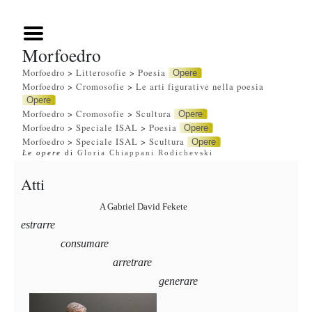
Morfoedro
Morfoedro
>
Litterosofie
>
Poesia
Opere
Morfoedro
>
Cromosofie
>
Le arti figurative nella poesia
Opere
Morfoedro
>
Cromosofie
>
Scultura
Opere
Morfoedro
>
Speciale ISAL
>
Poesia
Opere
Morfoedro
>
Speciale ISAL
>
Scultura
Opere
Le opere
di
Gloria Chiappani Rodichevski
Atti
A Gabriel David Fekete
estrarre
consumare
arretrare
generare