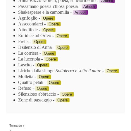
Anna Bazzo Moretti, poeta, su Morfoedro
-
Articoli
Passamano poesia-chiosa-poesia
-
Articoli
Shakespeare e la camomilla
-
Articoli
Agrifoglio
-
Opere
Assecondarci
-
Opere
Attodifede
-
Opere
Euridice ad Orfeo
-
Opere
Fretta
-
Opere
Il silenzio di Anna
-
Opere
La corriera
-
Opere
La lucertola
-
Opere
Lascito
-
Opere
Liriche dalla silloge
Sottoterra e sotto il mare
-
Opere
Molletta
-
Opere
Quattro petali
-
Opere
Refuso
-
Opere
Silenzioso abbraccio
-
Opere
Zone di passaggio
-
Opere
Torna su ↑