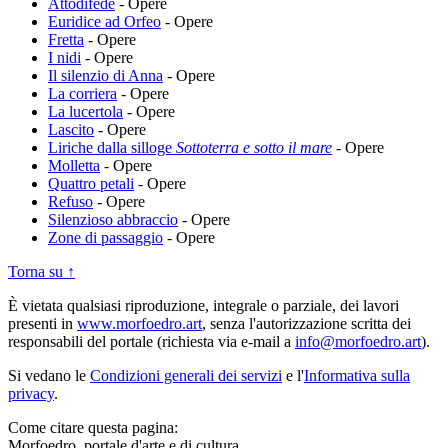
Attodifede
-
Opere
Euridice ad Orfeo
-
Opere
Fretta
-
Opere
I nidi
-
Opere
Il silenzio di Anna
-
Opere
La corriera
-
Opere
La lucertola
-
Opere
Lascito
-
Opere
Liriche dalla silloge
Sottoterra e sotto il mare
-
Opere
Molletta
-
Opere
Quattro petali
-
Opere
Refuso
-
Opere
Silenzioso abbraccio
-
Opere
Zone di passaggio
-
Opere
Torna su ↑
È vietata qualsiasi riproduzione, integrale o parziale, dei lavori
presenti in
www.morfoedro.art
, senza l'autorizzazione scritta dei
responsabili del portale (richiesta via e-mail a
info@morfoedro.art
).
Si vedano le
Condizioni generali dei servizi
e l'
Informativa sulla
privacy
.
Come citare questa pagina:
Morfoedro, portale d'arte e di cultura,