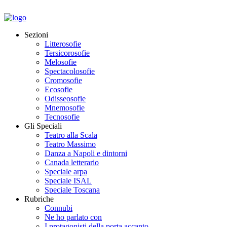
Sezioni
Litterosofie
Tersicorosofie
Melosofie
Spectacolosofie
Cromosofie
Ecosofie
Odisseosofie
Mnemosofie
Tecnosofie
Gli Speciali
Teatro alla Scala
Teatro Massimo
Danza a Napoli e dintorni
Canada letterario
Speciale arpa
Speciale ISAL
Speciale Toscana
Rubriche
Connubi
Ne ho parlato con
I protagonisti della porta accanto