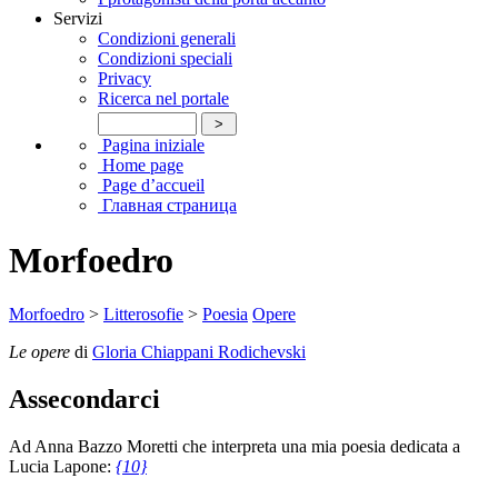
Servizi
Condizioni generali
Condizioni speciali
Privacy
Ricerca nel portale
Pagina iniziale
Home page
Page d’accueil
Главная страница
Morfoedro
Morfoedro
>
Litterosofie
>
Poesia
Opere
Le opere
di
Gloria Chiappani Rodichevski
Assecondarci
Ad Anna Bazzo Moretti che interpreta una mia poesia dedicata a
Lucia Lapone:
{10}